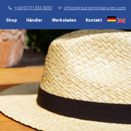
+49 (0) 711 934 9010
office@reutterminiaturen.com
Shop
Händler
Werksladen
Kontakt